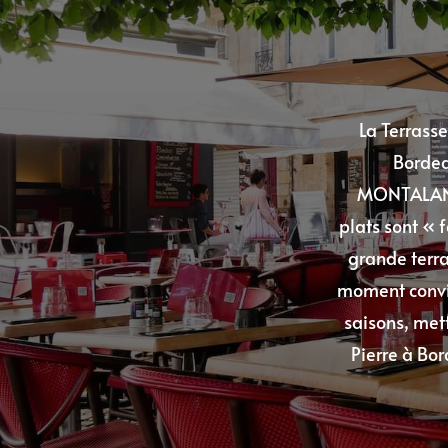
La Terrasse
Bordea
MONTALAND, 
plats sont « f
grande terra
moment conviv
saisons, met
Pierre à Bor