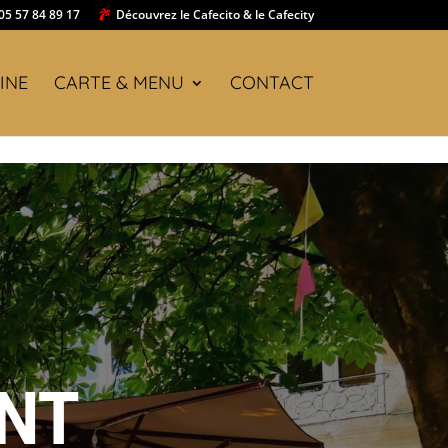
05 57 84 89 17
Découvrez le Cafecito & le Cafecity
INE
CARTE & MENU
CONTACT
fériés
INT