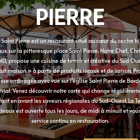
PIERRE
 Saint Pierre est un restaurant situé au cœur du centre h
ux sur la pittoresque place Saint Pierre. Notre Chef, Chr
propose une cuisine de terroir et créative du Sud Oue
ait maison » à partir de produits locaux et de saison. Pr
sse ombragée avec vue sur l’église Saint Pierre de Bor
ial. Venez découvrir notre carte qui change régulièrem
tant en avant les saveurs régionales du Sud-Ouest. La Te
deaux est ouverte tous les jours, de midi à minuit et vo
service continu en restauration.