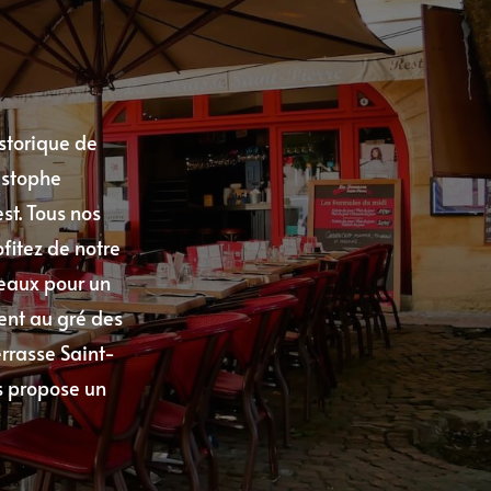
istorique de
istophe
st. Tous nos
ofitez de notre
deaux pour un
ent au gré des
rrasse Saint-
us propose un